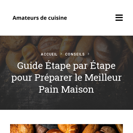
ACCUEIL
CONSEILS
Guide Étape par Étape
pour Préparer le Meilleur
Accueil
Pain Maison
Recettes
Soumettre une
recette
Profil Amateur
Cuisine