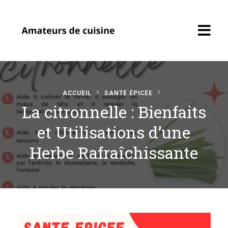
ACCUEIL
SANTÉ ÉPICÉE
La citronnelle : Bienfaits
et Utilisations d’une
Accueil
Herbe Rafraîchissante
Recettes
Soumettre une
recette
Profil Amateur
Cuisine