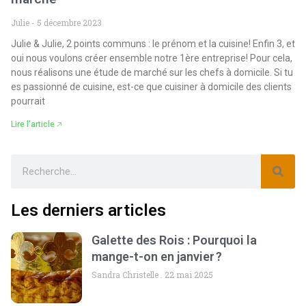
Boutique
Julie
5 décembre 2023
Julie & Julie, 2 points communs : le prénom et la cuisine! Enfin 3, et
Blog
oui nous voulons créer ensemble notre 1ère entreprise! Pour cela,
nous réalisons une étude de marché sur les chefs à domicile. Si tu
es passionné de cuisine, est-ce que cuisiner à domicile des clients
pourrait
Lire l'article 🡥
Les derniers articles
Galette des Rois : Pourquoi la
mange-t-on en janvier ?
Sandra Christelle
22 mai 2025