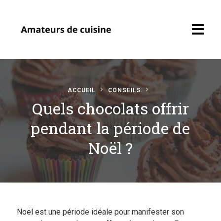
ACCUEIL
CONSEILS
Quels chocolats offrir
pendant la période de
Accueil
Noël ?
Recettes
Soumettre une
recette
Profil Amateur
Noël est une période idéale pour manifester son
Cuisine