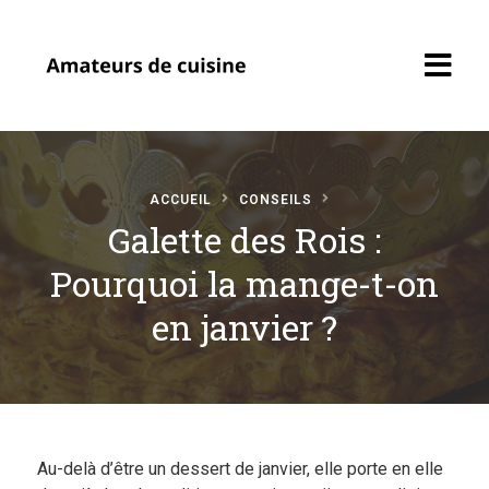
ACCUEIL
CONSEILS
Galette des Rois :
Pourquoi la mange-t-on
Accueil
en janvier ?
Recettes
Soumettre une
recette
Profil Amateur
Au-delà d’être un dessert de janvier, elle porte en elle
Cuisine